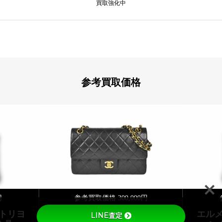
買取強化中
参考買取価格
円
参考買取価格 300,000円
 トリヨ
シャネル ラムスキン ダイ
エルメ
LINE査定