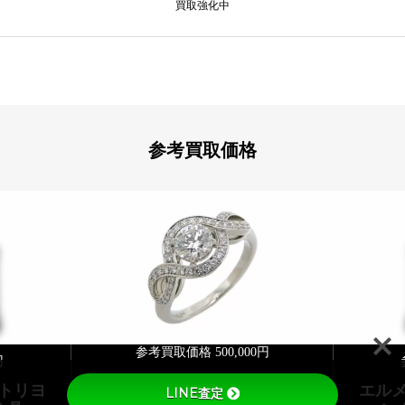
買取強化中
参考買取価格
参考買取価格 500,000円
円
ハリーウィンストン リリー
 トリヨ
エルメ
LINE査定
クラスター エンゲージメン