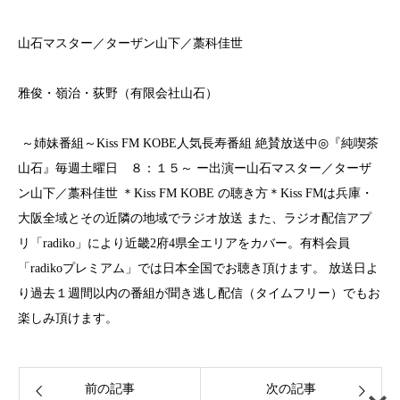
山石マスター／ターザン山下／藁科佳世
雅俊・嶺治・荻野（有限会社山石）
～姉妹番組～
Kiss FM KOBE
人気長寿番組 絶賛放送中
◎
『純喫茶
山石』毎週土曜日 ８：１５～
ー出演ー山石マスター／ターザ
ン山下／藁科佳世
＊
Kiss FM KOBE
の聴き方＊
Kiss FM
は兵庫・
大阪全域とその近隣の地域でラジオ放送
また、ラジオ配信アプ
リ「
radiko
」により近畿
2
府
4
県全エリアをカバー。有料会員
「
radiko
プレミアム」では日本全国でお聴き頂けます。
放送日よ
り過去１週間以内の番組が聞き逃し配信（タイムフリー）でもお
楽しみ頂けます。
前の記事
次の記事